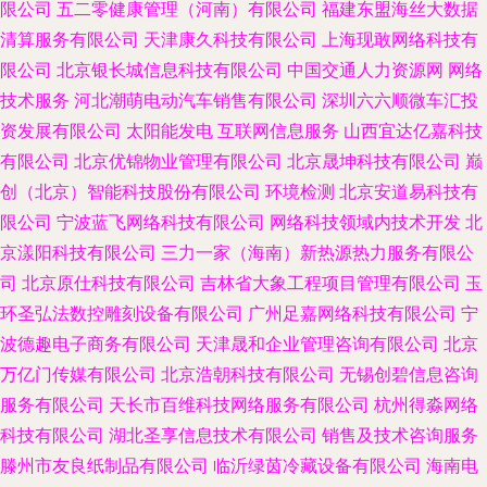
限公司
五二零健康管理（河南）有限公司
福建东盟海丝大数据
清算服务有限公司
天津康久科技有限公司
上海现敢网络科技有
限公司
北京银长城信息科技有限公司
中国交通人力资源网
网络
技术服务
河北潮萌电动汽车销售有限公司
深圳六六顺微车汇投
资发展有限公司
太阳能发电
互联网信息服务
山西宜达亿嘉科技
有限公司
北京优锦物业管理有限公司
北京晟坤科技有限公司
巅
创（北京）智能科技股份有限公司
环境检测
北京安道易科技有
限公司
宁波蓝飞网络科技有限公司
网络科技领域内技术开发
北
京漾阳科技有限公司
三力一家（海南）新热源热力服务有限公
司
北京原仕科技有限公司
吉林省大象工程项目管理有限公司
玉
环圣弘法数控雕刻设备有限公司
广州足嘉网络科技有限公司
宁
波德趣电子商务有限公司
天津晟和企业管理咨询有限公司
北京
万亿门传媒有限公司
北京浩朝科技有限公司
无锡创碧信息咨询
服务有限公司
天长市百维科技网络服务有限公司
杭州得淼网络
科技有限公司
湖北圣享信息技术有限公司
销售及技术咨询服务
滕州市友良纸制品有限公司
临沂绿茵冷藏设备有限公司
海南电