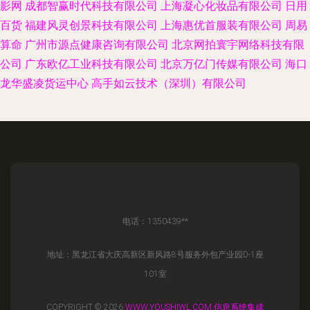
影网
成都智赢时代科技有限公司
上海凝心化妆品有限公司
日用
百货
福建风灵创景科技有限公司
上海惠优首服装有限公司
周易
算命
广州市源点健康咨询有限公司
北京网拍寰宇网络科技有限
公司
广东欧亿工业科技有限公司
北京万亿门传媒有限公司
海口
龙华盛凌货运中心
高手如云技术（深圳）有限公司
电话：1350439**
地址：黑龙江省大庆高新区新风路8号服务外包产业园D-1座
101室
COPYRIGHT © 2026
WWW.YOUSHIWL.COM
信息系统集成