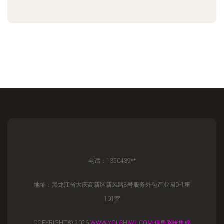
电话：1350439**
地址：黑龙江省大庆高新区新风路8号服务外包产业园D-1座
101室
COPYRIGHT © 2026
WWW.YOUSHIWL.COM
信息系统集成