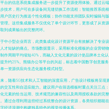
该平台的信息系统集成服务进一步提升了资源使用体验。通过云
同步技术，用户可在多设备间无缝切换工作流程；智能推荐系统
据用户历史行为推送个性化模板；协作功能支持团队实时编辑与
本管理。这些集成服务不仅优化了单个设计环节，更形成了从资
获取到成果输出的完整闭环。
对于中小型企业而言，此类集成化设计资源平台有效解决了专业
计人才短缺的痛点。市场数据显示，采用标准化模板的企业营销
料制作周期平均缩短40%，而融入文化元素的设计使品牌本土化认
度提升约25%。熊猫办公等平台的兴起，标志着中国数字创意服务
从单一资源供应向生态化服务模式转型。
未来，随着5G技术和人工智能的深度应用，广告设计模板将呈现
强的交互性和自适应能力。建议用户在筛选模板时重点关注三点
文化元素的恰当运用、技术规范的兼容性以及商用授权条款的完
性。通过合理利用这些经过系统整合的设计资源，各类组织都能
数字经济浪潮中构建独具特色的视觉传播体系。