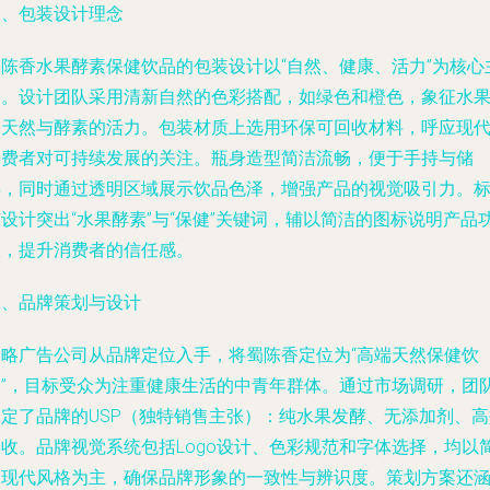
一、包装设计理念
蜀陈香水果酵素保健饮品的包装设计以“自然、健康、活力”为核心
题。设计团队采用清新自然的色彩搭配，如绿色和橙色，象征水
的天然与酵素的活力。包装材质上选用环保可回收材料，呼应现
消费者对可持续发展的关注。瓶身造型简洁流畅，便于手持与储
存，同时通过透明区域展示饮品色泽，增强产品的视觉吸引力。
设计突出“水果酵素”与“保健”关键词，辅以简洁的图标说明产品
效，提升消费者的信任感。
二、品牌策划与设计
尚略广告公司从品牌定位入手，将蜀陈香定位为“高端天然保健饮
品”，目标受众为注重健康生活的中青年群体。通过市场调研，团
确定了品牌的USP（独特销售主张）：纯水果发酵、无添加剂、高
吸收。品牌视觉系统包括Logo设计、色彩规范和字体选择，均以
约现代风格为主，确保品牌形象的一致性与辨识度。策划方案还